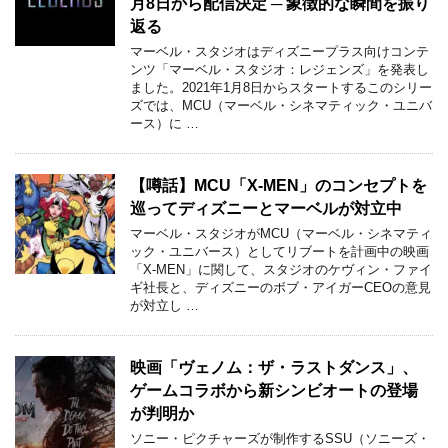
月8日から配信決定 ─ 象徴的な瞬間を振り
返る
マーベル・スタジオはディズニープラス向けコンテ
ンツ「マーベル・スタジオ：レジェンズ」を発表し
ました。2021年1月8日からスタートするこのシリー
ズでは、MCU（マーベル・シネマティック・ユニバ
ース）に …
【噂話】MCU「X-MEN」のコンセプトを
巡ってディズニーとマーベルが対立中
マーベル・スタジオがMCU（マーベル・シネマティ
ック・ユニバース）としてリブートを計画中の映画
「X-MEN」に関して、スタジオのケヴィン・ファイ
ギ社長と、ディズニーのボブ・アイガーCEOの意見
が対立し …
映画「ヴェノム：ザ・ラストダンス」、
ゲームコラボから新シンビオートの登場
が判明か
ソニー・ピクチャーズが制作するSSU（ソニーズ・