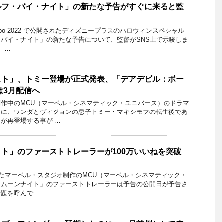
ルフ・バイ・ナイト」の新たな予告がすぐに来ると監
Expo 2022 で公開されたディズニープラスのハロウィンスペシャル
バイ・ナイト」の新たな予告について、監督がSNS上で示唆しま
 …
スト」、トミー登場が正式発表、「デアデビル：ボー
は3月配信へ
作中のMCU（マーベル・シネマティック・ユニバース）のドラマ
」に、ワンダとヴィジョンの息子トミー・マキシモフの転生後であ
が再登場する事が …
ト」のファーストトレーラーが100万いいねを突破
開されたマーベル・スタジオ制作のMCU（マーベル・シネマティック・
「ムーンナイト」のファーストトレーラーは予告の公開日が予告さ
題を呼んで …