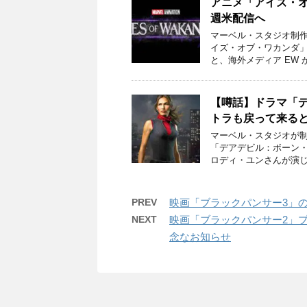
アニメ「アイズ・
週米配信へ
マーベル・スタジオ制作
イズ・オブ・ワカンダ」の
と、海外メディア EW 
【噂話】ドラマ「
トラも戻って来る
マーベル・スタジオが制
「デアデビル：ボーン・
ロディ・ユンさんが演じ
PREV
映画「ブラックパンサー3」
NEXT
映画「ブラックパンサー2」
念なお知らせ