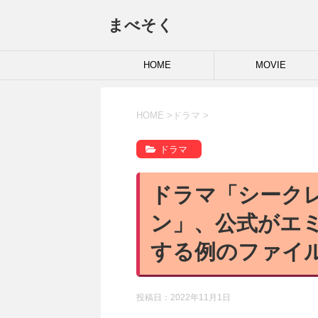
まべそく
HOME
MOVIE
HOME
>
ドラマ
>
ドラマ
ドラマ「シーク
ン」、公式がエ
する例のファイ
投稿日：
2022年11月1日