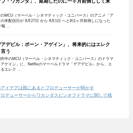
オブ・ワカンダ」、延期したのに一ヶ月前倒しして来
のMCU（マーベル・シネマティック・ユニバース）のアニメ「ア
米配信日が 8月27日 から 8月1日 へと約1ヶ月前倒しになった
が報 …
デアデビル：ボーン・アゲイン」、将来的にはエレク
と言う
作中のMCU（マーベル・シネマティック・ユニバース）のドラマ
アゲイン」に、Netflixのマーベルドラマ「デアデビル」から、エ
るエレク …
のアイデアは既にあるとプロデューサーが明かす
プロデューサーからワカンダスピンオフドラマに関して残