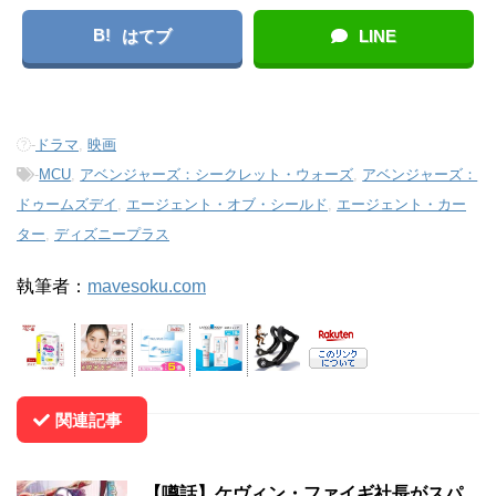
B!
はてブ
LINE
-
ドラマ
,
映画
-
MCU
,
アベンジャーズ：シークレット・ウォーズ
,
アベンジャーズ：
ドゥームズデイ
,
エージェント・オブ・シールド
,
エージェント・カー
ター
,
ディズニープラス
執筆者：
mavesoku.com
関連記事
【噂話】ケヴィン・ファイギ社長がスパ