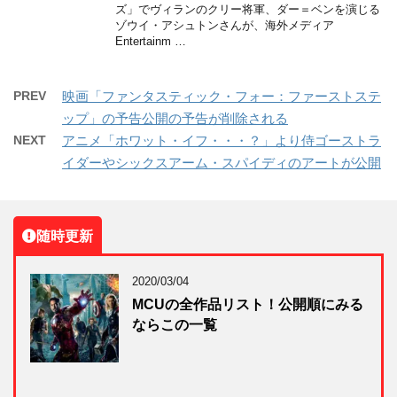
ズ」でヴィランのクリー将軍、ダー＝ベンを演じる
ゾウイ・アシュトンさんが、海外メディア
Entertainm …
PREV
映画「ファンタスティック・フォー：ファーストステ
ップ」の予告公開の予告が削除される
NEXT
アニメ「ホワット・イフ・・・？」より侍ゴーストラ
イダーやシックスアーム・スパイディのアートが公開
随時更新
2020/03/04
MCUの全作品リスト！公開順にみる
ならこの一覧