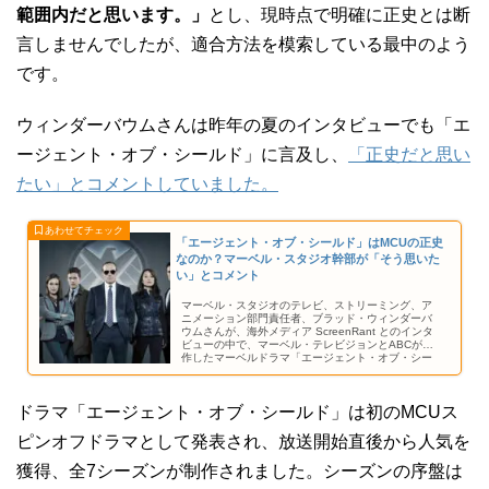
範囲内だと思います。」
とし、現時点で明確に正史とは断
言しませんでしたが、適合方法を模索している最中のよう
です。
ウィンダーバウムさんは昨年の夏のインタビューでも「エ
ージェント・オブ・シールド」に言及し、
「正史だと思い
たい」とコメントしていました。
「エージェント・オブ・シールド」はMCUの正史
なのか？マーベル・スタジオ幹部が「そう思いた
い」とコメント
マーベル・スタジオのテレビ、ストリーミング、ア
ニメーション部門責任者、ブラッド・ウィンダーバ
ウムさんが、海外メディア ScreenRant とのインタ
ビューの中で、マーベル・テレビジョンとABCが制
作したマーベルドラマ「エージェント・オブ・シー
ルド」がMCU（マーベル・シネマティック・ユニバ
ース）の正史であるかどうかについてコメントしま
した。
ドラマ「エージェント・オブ・シールド」は初のMCUス
ピンオフドラマとして発表され、放送開始直後から人気を
獲得、全7シーズンが制作されました。シーズンの序盤は