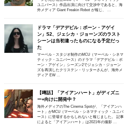
ユニバース）作品出演に向けて交渉中であると、海
外メディア Giant Freakin Robot が報じ、 …
ドラマ「デアデビル：ボーン・アゲイ
ン」S2、ジェシカ・ジョーンズのラスト
シーンは当初違ったものになる予定だっ
た
マーベル・スタジオ制作のMCU（マーベル・シネマ
ティック・ユニバース）のドラマ「デアデビル：ボ
ーン・アゲイン」シーズン2でジェシカ・ジョーン
ズを再演したクリステン・リッターさんが、海外メ
ディア EW …
【噂話】「アイアンハート」がディズニ
ー+向けに開発中？
海外メディアのThe Cinema Spotが、「アイアンハ
ート」がMCU（マーベル・シネマティック・ユニバ
ース）に登場するかもしれないと報じました。 記事
によると「アイアンハート」は2021年の撮影 …