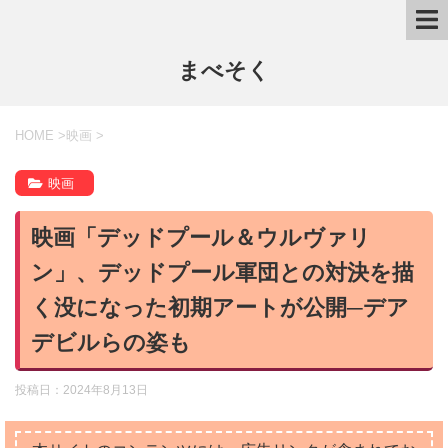
まべそく
HOME
>
映画
>
映画
映画「デッドプール＆ウルヴァリ
ン」、デッドプール軍団との対決を描
く没になった初期アートが公開─デア
デビルらの姿も
投稿日：
2024年8月13日