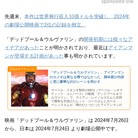
sponsored link
先週末、
本作は世界興行収入10億ドルを突破し、2024年
の劇場公開映画で2位の記録を樹立。
「デッドプール＆ウルヴァリン」の
開発初期には様々なア
イデアがあった
ことが明かされており、最近は
アイアンマ
ンが登場する計画があった
事も明かされています。
「デッドプール＆ウルヴァリン」、アイアンマン
のカメオは単なる噂ではなかった、脚本家が内容
と更に豪華な幻のシーンを明かす
マーベル・スタジオ制作のMCU（マーベル・シネマ
ティック・ユニバース）の映画「デッドプール＆ウ
ルヴァリン」で、ライアン・レイノルズさんと共同
で脚本を手掛けたレット・リースさんとポール・ワ
ーニックさんが、噂のひとつだったアイアンマンの
カメオが実在していた事を明かしました。
映画「デッドプール＆ウルヴァリン」は 2024年7月26日
から、日本は 2024年7月24日 より劇場公開中です。