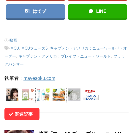
B!
はてブ
LINE
-
映画
-
MCU
,
MCUフェーズ5
,
キャプテン・アメリカ：ニューワールド・オ
ーダー
,
キャプテン・アメリカ：ブレイブ・ニュー・ワールド
,
ブラッ
クパンサー
執筆者：
mavesoku.com
関連記事