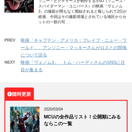
ソニー・ピクチャーズが制作するSSU（ソニーズ・
スパイダーマン・ユニバース）の映画「ヴェノム
3」の撮影が間もなく開始されると報じられて2日が
経過、今回はその撮影現場とされている地区からセ
ットの一部の写 …
PREV
映画「キャプテン・アメリカ：ブレイブ・ニュー・ワ
ールド」、アンソニー・マッキーさんがロスとの関係
について語る
NEXT
映画「ヴェノム3」、トム・ハーディさんのSNSに注
目が集まる
随時更新
2020/03/04
MCUの全作品リスト！公開順にみる
ならこの一覧