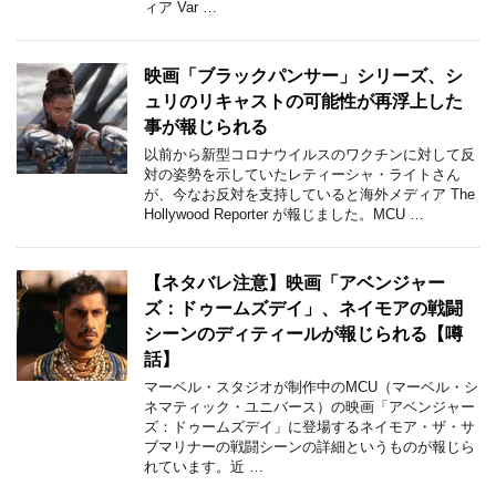
ィア Var …
映画「ブラックパンサー」シリーズ、シ
ュリのリキャストの可能性が再浮上した
事が報じられる
以前から新型コロナウイルスのワクチンに対して反
対の姿勢を示していたレティーシャ・ライトさん
が、今なお反対を支持していると海外メディア The
Hollywood Reporter が報じました。MCU …
【ネタバレ注意】映画「アベンジャー
ズ：ドゥームズデイ」、ネイモアの戦闘
シーンのディティールが報じられる【噂
話】
マーベル・スタジオが制作中のMCU（マーベル・シ
ネマティック・ユニバース）の映画「アベンジャー
ズ：ドゥームズデイ」に登場するネイモア・ザ・サ
ブマリナーの戦闘シーンの詳細というものが報じら
れています。近 …